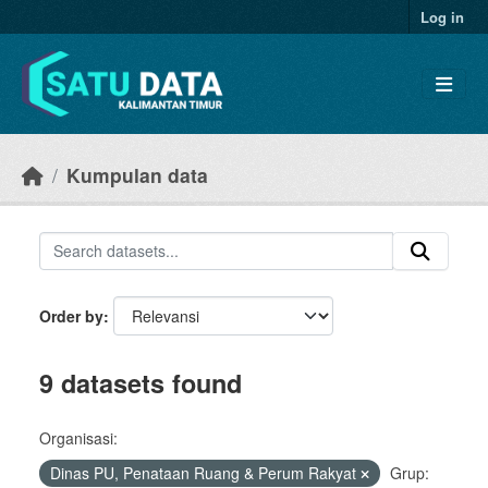
Skip to main content
Log in
Kumpulan data
Order by
9 datasets found
Organisasi:
Dinas PU, Penataan Ruang & Perum Rakyat
Grup: