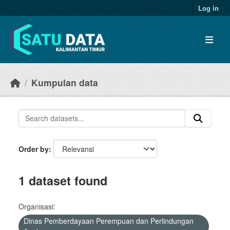
Skip to main content
Log in
Kumpulan data
Order by
1 dataset found
Organisasi:
Dinas Pemberdayaan Perempuan dan Perlindungan