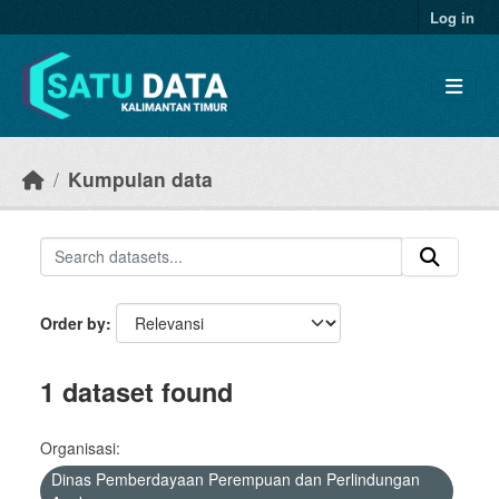
Skip to main content
Log in
Kumpulan data
Order by
1 dataset found
Organisasi:
Dinas Pemberdayaan Perempuan dan Perlindungan