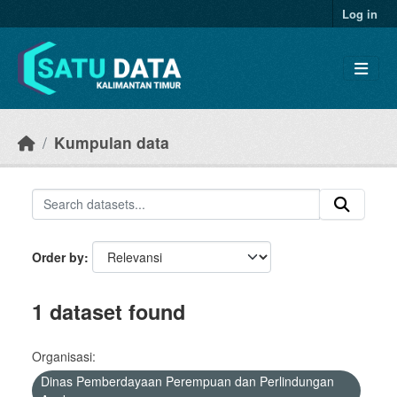
Skip to main content
Log in
Kumpulan data
Order by
1 dataset found
Organisasi:
Dinas Pemberdayaan Perempuan dan Perlindungan