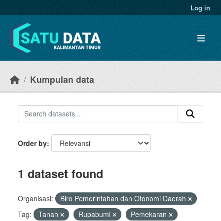
Skip to main content
Log in
Kumpulan data
Order by
1 dataset found
Organisasi:
Biro Pemerintahan dan Otonomi Daerah
Tag:
Tanah
Rupabumi
Pemekaran