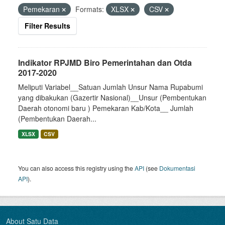
Pemekaran
Formats:
XLSX
CSV
Filter Results
Indikator RPJMD Biro Pemerintahan dan Otda
2017-2020
Meliputi Variabel__Satuan Jumlah Unsur Nama Rupabumi
yang dibakukan (Gazertir Nasional)__Unsur (Pembentukan
Daerah otonomi baru ) Pemekaran Kab/Kota__ Jumlah
(Pembentukan Daerah...
XLSX
CSV
You can also access this registry using the
API
(see
Dokumentasi
API
).
About Satu Data