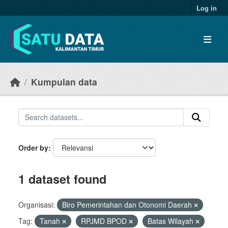
Skip to main content
Log in
Kumpulan data
Order by
1 dataset found
Organisasi:
Biro Pemerintahan dan Otonomi Daerah
Tag:
Tanah
RPJMD BPOD
Batas Wilayah