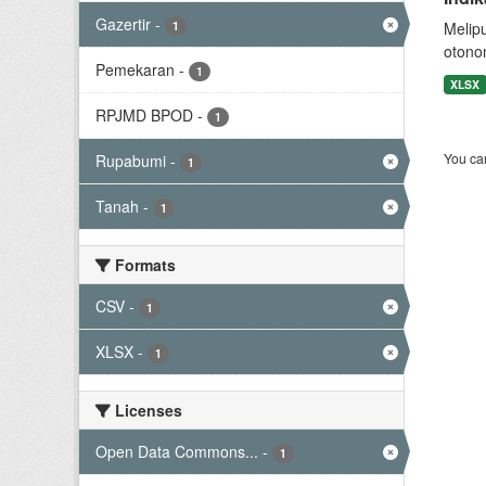
Gazertir
-
1
Melip
otono
Pemekaran
-
1
XLSX
RPJMD BPOD
-
1
You can
Rupabumi
-
1
Tanah
-
1
Formats
CSV
-
1
XLSX
-
1
Licenses
Open Data Commons...
-
1