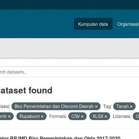
Kumpulan data
Organisasi
dataset found
sasi:
Biro Pemerintahan dan Otonomi Daerah
Tag:
Tanah
rtir
Rupabumi
Formats:
CSV
XLSX
Licenses:
O
kator RPJMD Biro Pemerintahan dan Otda 2017-2020