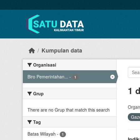
Skip to main content
Kumpulan data
Organisasi
Biro Pemerintahan...
-
1
1 
Grup
Organi
There are no Grup that match this search
Gaze
Tag
Batas Wilayah
-
1
Indi