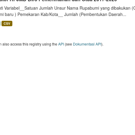
uti Variabel__Satuan Jumlah Unsur Nama Rupabumi yang dibakukan (
mi baru ) Pemekaran Kab/Kota__ Jumlah (Pembentukan Daerah...
CSV
 also access this registry using the
API
(see
Dokumentasi API
).