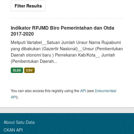
Filter Results
Indikator RPJMD Biro Pemerintahan dan Otda
2017-2020
Meliputi Variabel__Satuan Jumlah Unsur Nama Rupabumi
yang dibakukan (Gazertir Nasional)__Unsur (Pembentukan
Daerah otonomi baru ) Pemekaran Kab/Kota__ Jumlah
(Pembentukan Daerah...
XLSX
CSV
You can also access this registry using the
API
(see
Dokumentasi
API
).
About Satu Data
CKAN API