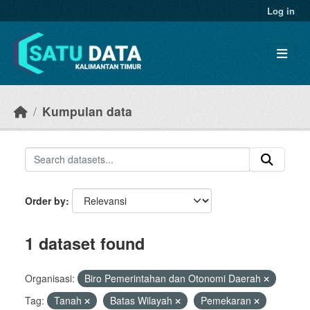
Skip to main content
Log in
Kumpulan data
Order by
1 dataset found
Organisasi:
Biro Pemerintahan dan Otonomi Daerah
Tag:
Tanah
Batas Wilayah
Pemekaran