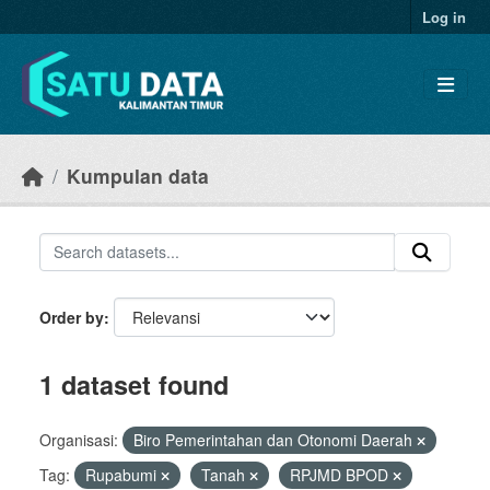
Skip to main content
Log in
Kumpulan data
Order by
1 dataset found
Organisasi:
Biro Pemerintahan dan Otonomi Daerah
Tag:
Rupabumi
Tanah
RPJMD BPOD