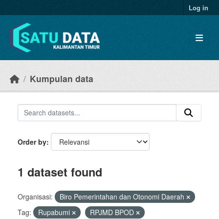
Skip to main content
Log in
Kumpulan data
Order by
1 dataset found
Organisasi:
Biro Pemerintahan dan Otonomi Daerah
Tag:
Rupabumi
RPJMD BPOD