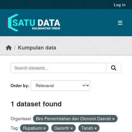
Skip to main content
Log in
Kumpulan data
Order by
1 dataset found
Organisasi:
Biro Pemerintahan dan Otonomi Daerah
Tag:
Rupabumi
Gazertir
Tanah