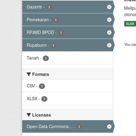
Gazertir
-
1
Melip
otono
Pemekaran
-
1
XLSX
RPJMD BPOD
-
1
You can
Rupabumi
-
1
Tanah
-
1
Formats
CSV
-
1
XLSX
-
1
Licenses
Open Data Commons...
-
1