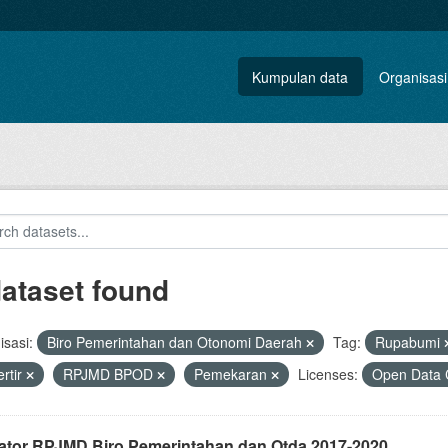
Kumpulan data
Organisasi
dataset found
sasi:
Biro Pemerintahan dan Otonomi Daerah
Tag:
Rupabumi
rtir
RPJMD BPOD
Pemekaran
Licenses:
Open Data 
kator RPJMD Biro Pemerintahan dan Otda 2017-2020