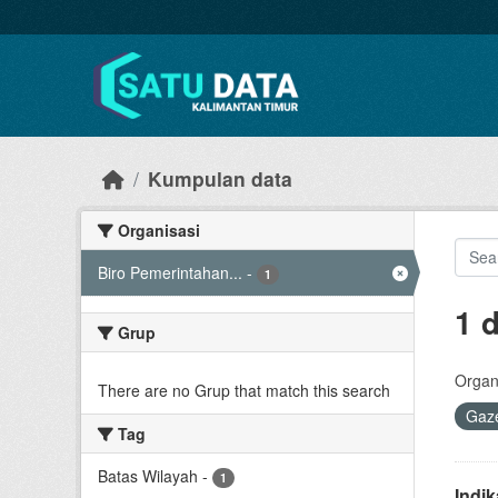
Skip to main content
Kumpulan data
Organisasi
Biro Pemerintahan...
-
1
1 
Grup
Organi
There are no Grup that match this search
Gaze
Tag
Batas Wilayah
-
1
Indi