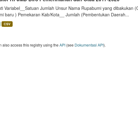
uti Variabel__Satuan Jumlah Unsur Nama Rupabumi yang dibakukan (
mi baru ) Pemekaran Kab/Kota__ Jumlah (Pembentukan Daerah...
CSV
 also access this registry using the
API
(see
Dokumentasi API
).