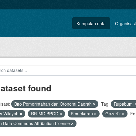
Kumpulan data
Organisasi
dataset found
sasi:
Biro Pemerintahan dan Otonomi Daerah
Tag:
Rupabumi
s Wilayah
RPJMD BPOD
Pemekaran
Gazertir
Fo
 Data Commons Attribution License