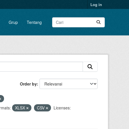
Log in
Grup
Tentang
Order by
rmats:
XLSX
CSV
Licenses: