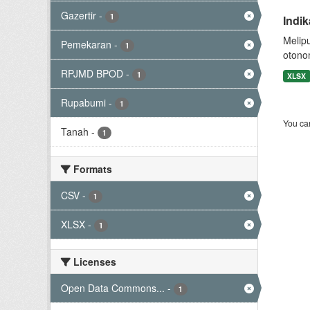
Gazertir
-
1
Indi
Melip
Pemekaran
-
1
otono
RPJMD BPOD
-
1
XLSX
Rupabumi
-
1
You can
Tanah
-
1
Formats
CSV
-
1
XLSX
-
1
Licenses
Open Data Commons...
-
1