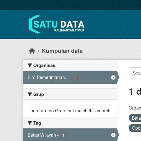
Skip to main content
Kumpulan data
Organisasi
Biro Pemerintahan...
-
1
1 
Grup
Organi
There are no Grup that match this search
Bata
Tag
Open
Batas Wilayah
-
1