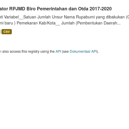
kator RPJMD Biro Pemerintahan dan Otda 2017-2020
uti Variabel__Satuan Jumlah Unsur Nama Rupabumi yang dibakukan (
mi baru ) Pemekaran Kab/Kota__ Jumlah (Pembentukan Daerah...
CSV
 also access this registry using the
API
(see
Dokumentasi API
).