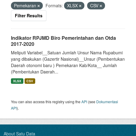
Pemekaran
Formats:
XLSX
CSV
Filter Results
Indikator RPJMD Biro Pemerintahan dan Otda
2017-2020
Meliputi Variabel__Satuan Jumlah Unsur Nama Rupabumi
yang dibakukan (Gazertir Nasional)__Unsur (Pembentukan
Daerah otonomi baru ) Pemekaran Kab/Kota__ Jumlah
(Pembentukan Daerah...
XLSX
CSV
You can also access this registry using the
API
(see
Dokumentasi
API
).
About Satu Data