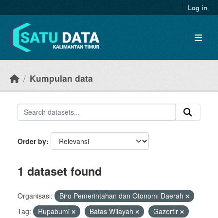
Skip to main content
Log in
Kumpulan data
Order by
1 dataset found
Organisasi:
Biro Pemerintahan dan Otonomi Daerah
Tag:
Rupabumi
Batas Wilayah
Gazertir