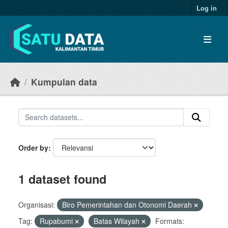
Skip to main content
Log in
Kumpulan data
Order by
1 dataset found
Organisasi:
Biro Pemerintahan dan Otonomi Daerah
Tag:
Rupabumi
Batas Wilayah
Formats: