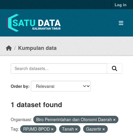
Skip to main content
Log in
Kumpulan data
Order by
1 dataset found
Organisasi:
Biro Pemerintahan dan Otonomi Daerah
Tag:
RPJMD BPOD
Tanah
Gazertir