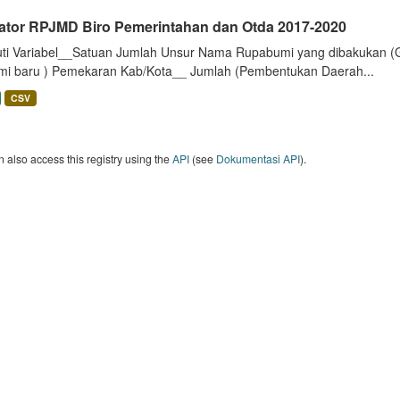
kator RPJMD Biro Pemerintahan dan Otda 2017-2020
uti Variabel__Satuan Jumlah Unsur Nama Rupabumi yang dibakukan (
mi baru ) Pemekaran Kab/Kota__ Jumlah (Pembentukan Daerah...
CSV
 also access this registry using the
API
(see
Dokumentasi API
).