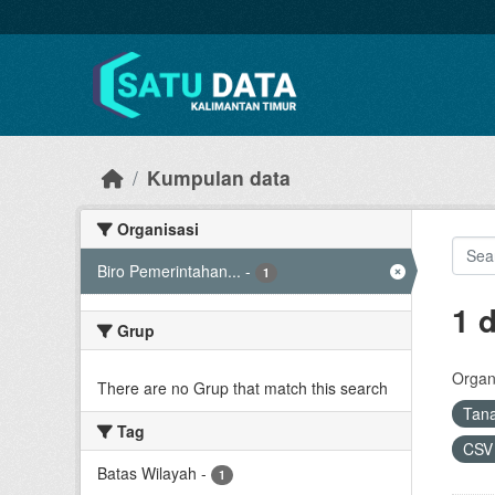
Skip to main content
Kumpulan data
Organisasi
Biro Pemerintahan...
-
1
1 
Grup
Organi
There are no Grup that match this search
Tan
Tag
CS
Batas Wilayah
-
1