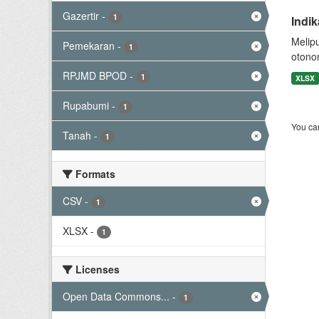
Gazertir
-
1
Indi
Melip
Pemekaran
-
1
otono
RPJMD BPOD
-
1
XLSX
Rupabumi
-
1
You can
Tanah
-
1
Formats
CSV
-
1
XLSX
-
1
Licenses
Open Data Commons...
-
1