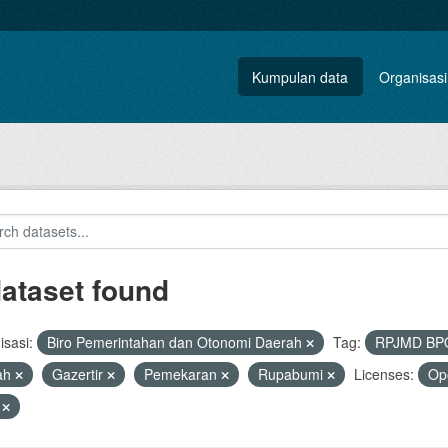
Kumpulan data
Organisasi
dataset found
sasi:
Biro Pemerintahan dan Otonomi Daerah
Tag:
RPJMD B
ah
Gazertir
Pemekaran
Rupabumi
Licenses:
Op
V