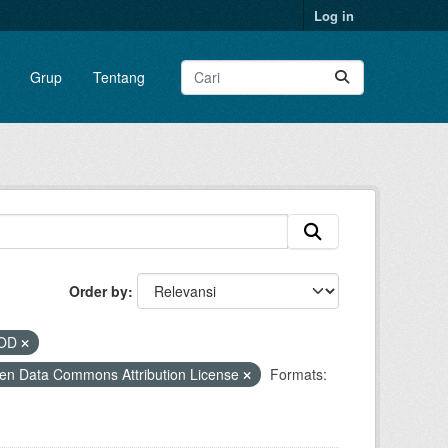
Log in
Grup
Tentang
Order by
POD
en Data Commons Attribution License
Formats: