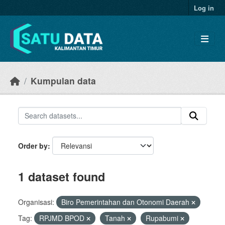
Skip to main content
Log in
Kumpulan data
Order by
1 dataset found
Organisasi:
Biro Pemerintahan dan Otonomi Daerah
Tag:
RPJMD BPOD
Tanah
Rupabumi