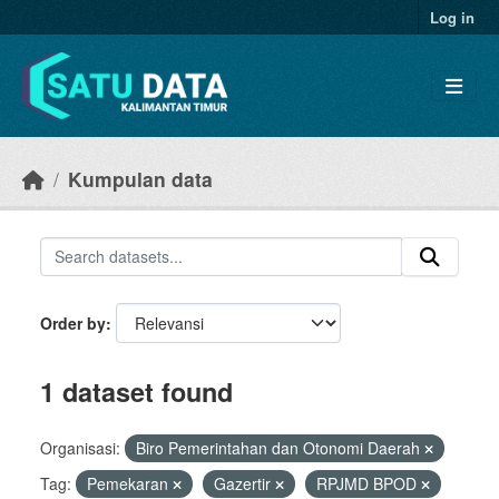
Skip to main content
Log in
Kumpulan data
Order by
1 dataset found
Organisasi:
Biro Pemerintahan dan Otonomi Daerah
Tag:
Pemekaran
Gazertir
RPJMD BPOD