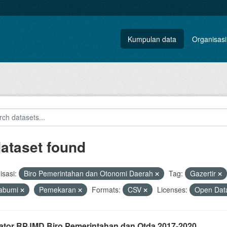
Kumpulan data
Organisasi
dataset found
sasi:
Biro Pemerintahan dan Otonomi Daerah
Tag:
Gazertir
abumi
Pemekaran
Formats:
CSV
Licenses:
Open Data
kator RPJMD Biro Pemerintahan dan Otda 2017-2020