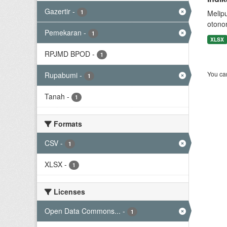
Gazertir
-
1
Melip
otono
Pemekaran
-
1
XLSX
RPJMD BPOD
-
1
You can
Rupabumi
-
1
Tanah
-
1
Formats
CSV
-
1
XLSX
-
1
Licenses
Open Data Commons...
-
1