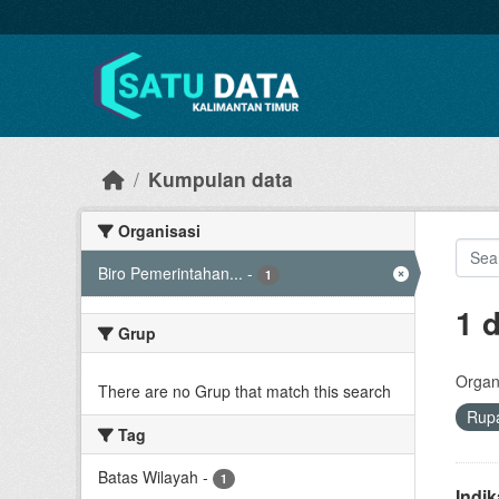
Skip to main content
Kumpulan data
Organisasi
Biro Pemerintahan...
-
1
1 
Grup
Organi
There are no Grup that match this search
Rup
Tag
Batas Wilayah
-
1
Indi