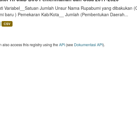
uti Variabel__Satuan Jumlah Unsur Nama Rupabumi yang dibakukan (
mi baru ) Pemekaran Kab/Kota__ Jumlah (Pembentukan Daerah...
CSV
 also access this registry using the
API
(see
Dokumentasi API
).