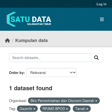
Skip to main content
Log in
Kumpulan data
Order by
1 dataset found
Organisasi:
Biro Pemerintahan dan Otonomi Daerah
Tag:
Gazertir
RPJMD BPOD
Tanah