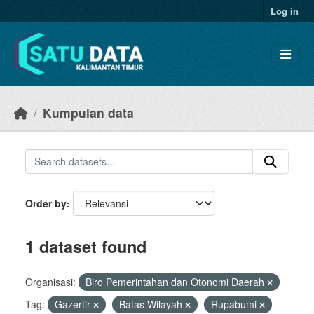
Skip to main content
Log in
Kumpulan data
Order by
1 dataset found
Organisasi:
Biro Pemerintahan dan Otonomi Daerah
Tag:
Gazertir
Batas Wilayah
Rupabumi