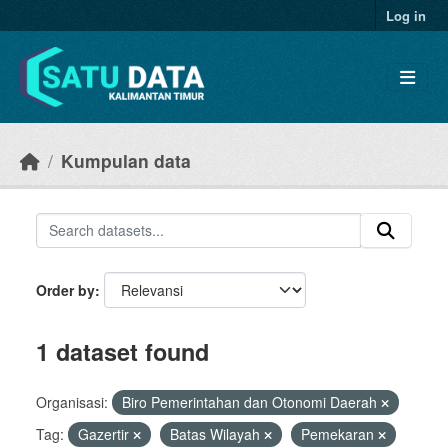
Skip to main content
Log in
Kumpulan data
Order by
1 dataset found
Organisasi:
Biro Pemerintahan dan Otonomi Daerah
Tag:
Gazertir
Batas Wilayah
Pemekaran