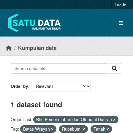
Skip to main content
Log in
Kumpulan data
Order by
1 dataset found
Organisasi:
Biro Pemerintahan dan Otonomi Daerah
Tag:
Batas Wilayah
Rupabumi
Tanah