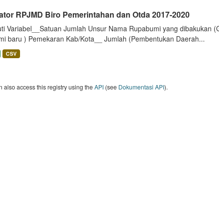
kator RPJMD Biro Pemerintahan dan Otda 2017-2020
uti Variabel__Satuan Jumlah Unsur Nama Rupabumi yang dibakukan (
mi baru ) Pemekaran Kab/Kota__ Jumlah (Pembentukan Daerah...
CSV
 also access this registry using the
API
(see
Dokumentasi API
).