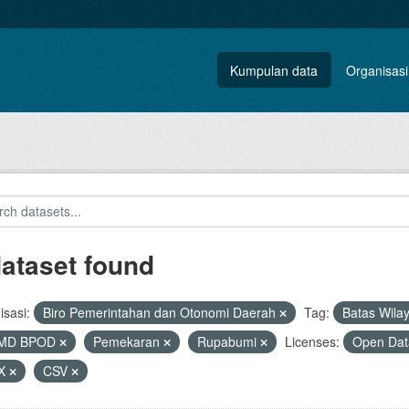
Kumpulan data
Organisasi
dataset found
sasi:
Biro Pemerintahan dan Otonomi Daerah
Tag:
Batas Wila
MD BPOD
Pemekaran
Rupabumi
Licenses:
Open Dat
X
CSV