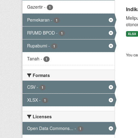
Gazertir
-
1
Indi
Melip
Pemekaran
-
1
otono
RPJMD BPOD
-
1
XLSX
Rupabumi
-
1
You can
Tanah
-
1
Formats
CSV
-
1
XLSX
-
1
Licenses
Open Data Commons...
-
1