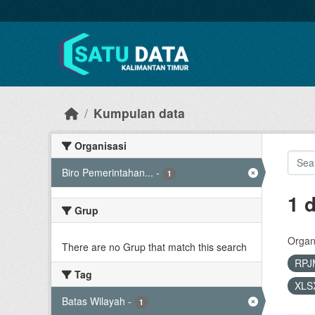
Skip to main content
Kumpulan data
Organisasi
Biro Pemerintahan...
-
1
1 
Grup
Organi
There are no Grup that match this search
RPJ
Tag
XLS
Batas Wilayah
-
1