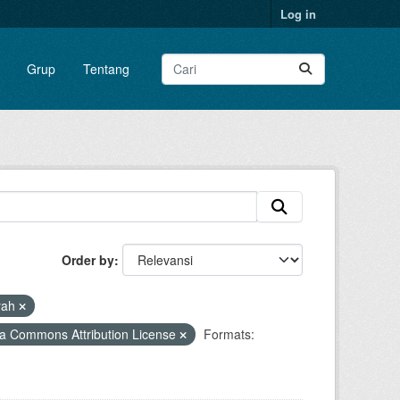
Log in
Grup
Tentang
Order by
yah
a Commons Attribution License
Formats: