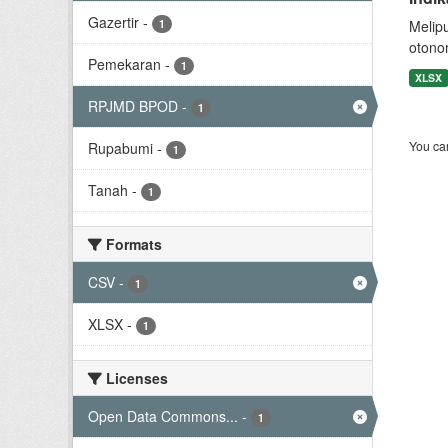
Gazertir
-
1
Melip
otono
Pemekaran
-
1
XLSX
RPJMD BPOD
-
1
You can
Rupabumi
-
1
Tanah
-
1
Formats
CSV
-
1
XLSX
-
1
Licenses
Open Data Commons...
-
1