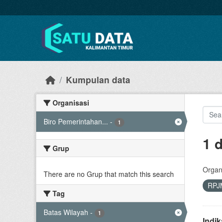
Skip to main content
Kumpulan data
Organisasi
Biro Pemerintahan...
-
1
1 
Grup
Organi
There are no Grup that match this search
RPJ
Tag
Batas Wilayah
-
1
Indi