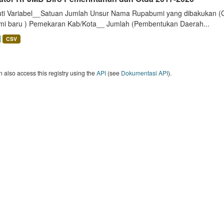
uti Variabel__Satuan Jumlah Unsur Nama Rupabumi yang dibakukan (
mi baru ) Pemekaran Kab/Kota__ Jumlah (Pembentukan Daerah...
CSV
 also access this registry using the
API
(see
Dokumentasi API
).