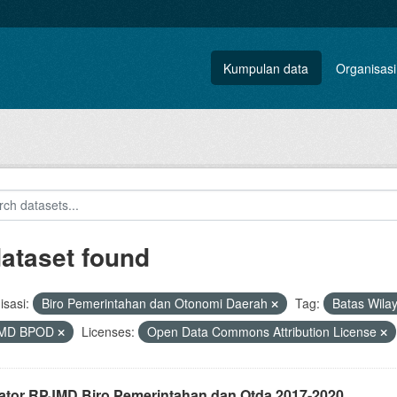
Kumpulan data
Organisasi
dataset found
sasi:
Biro Pemerintahan dan Otonomi Daerah
Tag:
Batas Wila
MD BPOD
Licenses:
Open Data Commons Attribution License
kator RPJMD Biro Pemerintahan dan Otda 2017-2020