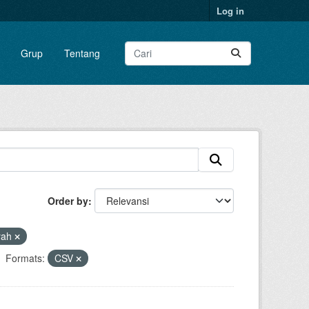
Log in
Grup
Tentang
Order by
yah
Formats:
CSV