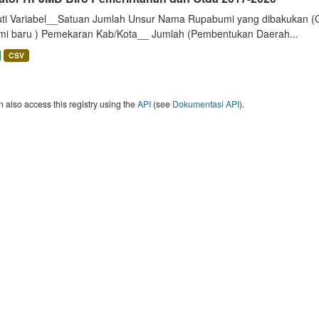
uti Variabel__Satuan Jumlah Unsur Nama Rupabumi yang dibakukan (
mi baru ) Pemekaran Kab/Kota__ Jumlah (Pembentukan Daerah...
CSV
 also access this registry using the
API
(see
Dokumentasi API
).