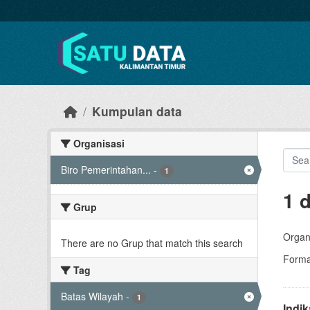
Skip to main content
Kumpulan data
Organisasi
Biro Pemerintahan...
-
1
1 
Grup
Organi
There are no Grup that match this search
Forma
Tag
Batas Wilayah
-
1
Indi