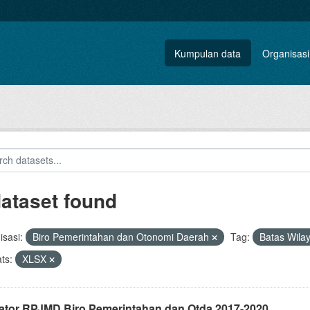
Kumpulan data
Organisasi
dataset found
sasi:
Biro Pemerintahan dan Otonomi Daerah
Tag:
Batas Wila
ts:
XLSX
kator RPJMD Biro Pemerintahan dan Otda 2017-2020