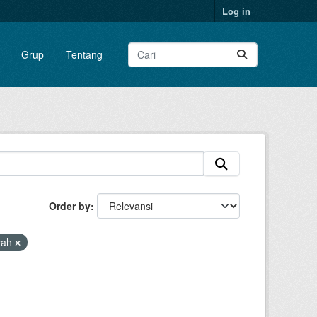
Log in
Grup
Tentang
Order by
yah