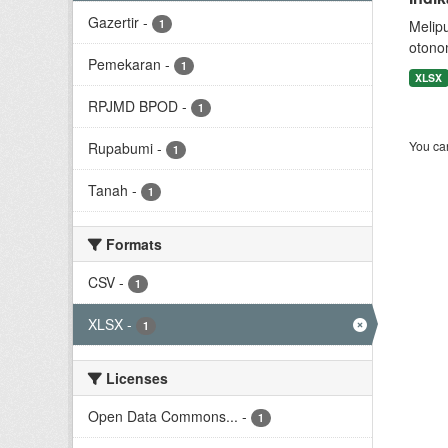
Gazertir
-
1
Melip
otono
Pemekaran
-
1
XLSX
RPJMD BPOD
-
1
You can
Rupabumi
-
1
Tanah
-
1
Formats
CSV
-
1
XLSX
-
1
Licenses
Open Data Commons...
-
1