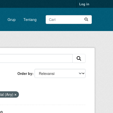
Log in
Grup
Tentang
Order by
al (Any)
20