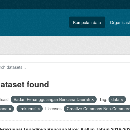
Kumpulan data
Organisasi
dataset found
sasi:
Badan Penanggulangan Bencana Daerah
Tag:
data
cana
frekuensi
Licenses:
Creative Commons Non-Commerci
 Frekuensi Terjadinya Bencana Prov. Kaltim Tahun 2016-20