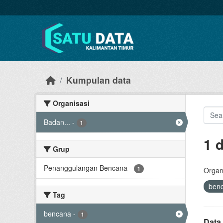
Skip to main content
Kumpulan data
Organisasi
Badan...
-
1
1 
Grup
Penanggulangan Bencana
-
1
Organi
ben
Tag
bencana
-
1
Data