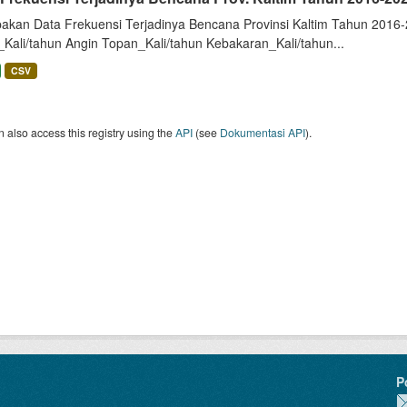
akan Data Frekuensi Terjadinya Bencana Provinsi Kaltim Tahun 2016-2
_Kali/tahun Angin Topan_Kali/tahun Kebakaran_Kali/tahun...
CSV
 also access this registry using the
API
(see
Dokumentasi API
).
P