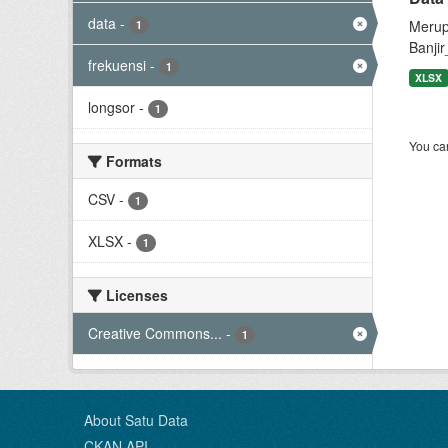
data
-
Merup
1
Banjir
frekuensi
-
1
XLSX
longsor
-
1
You can
Formats
CSV
-
1
XLSX
-
1
Licenses
Creative Commons...
-
1
About Satu Data
CKAN API