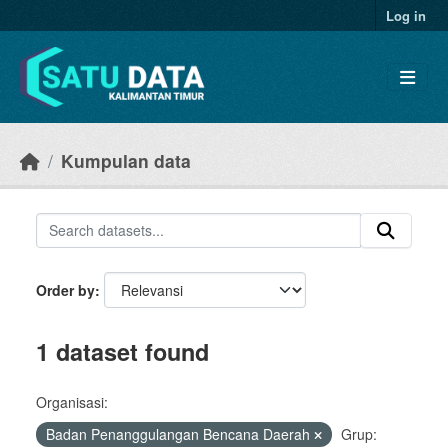
Skip to main content
Log in
Kumpulan data
Order by
1 dataset found
Organisasi:
Badan Penanggulangan Bencana Daerah
Grup: