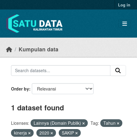
Skip to main content
Log in
Kumpulan data
Order by
1 dataset found
Licenses:
Lainnya (Domain Publik)
Tag:
Tahun
kinerja
2020
SAKIP