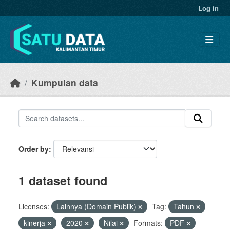
Skip to main content
Log in
Kumpulan data
Order by
1 dataset found
Licenses:
Lainnya (Domain Publik)
Tag:
Tahun
kinerja
2020
Nilai
Formats:
PDF