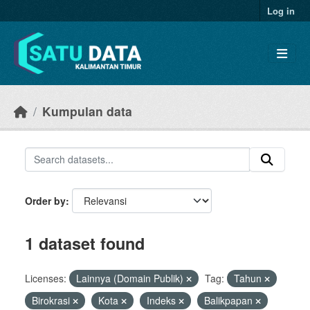
Skip to main content
Log in
Kumpulan data
Order by
1 dataset found
Licenses:
Lainnya (Domain Publik)
Tag:
Tahun
Birokrasi
Kota
Indeks
Balikpapan