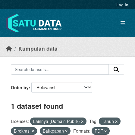
Skip to main content
Log in
Kumpulan data
Order by
1 dataset found
Licenses:
Lainnya (Domain Publik)
Tag:
Tahun
Birokrasi
Balikpapan
Formats:
PDF