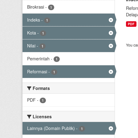
Birokrasi
-
1
Refor
Delap
Indeks
-
1
PDF
Kota
-
1
You can
Nilai
-
1
Pemerintah
-
1
Reformasi
-
1
Formats
PDF
-
1
Licenses
Lainnya (Domain Publik)
-
1