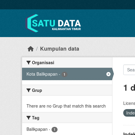
Skip to main content
Kumpulan data
Organisasi
Kota Balikpapan
-
1
1 
Grup
Licen
There are no Grup that match this search
Ind
Tag
Balikpapan
-
1
Inde