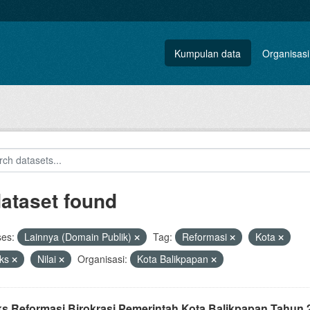
Kumpulan data
Organisasi
dataset found
ses:
Lainnya (Domain Publik)
Tag:
Reformasi
Kota
eks
Nilai
Organisasi:
Kota Balikpapan
ks Reformasi Birokrasi Pemerintah Kota Balikpapan Tahun 