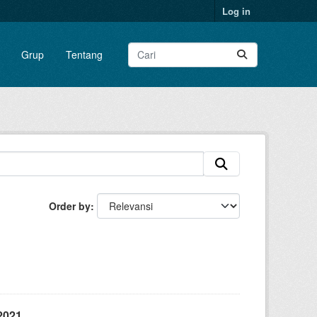
Log in
Grup
Tentang
Order by
2021