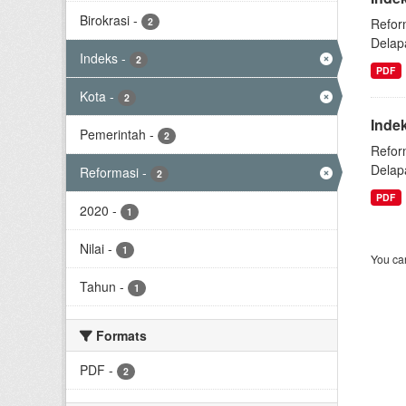
Birokrasi
-
2
Refor
Delap
Indeks
-
2
PDF
Kota
-
2
Inde
Pemerintah
-
2
Refor
Delap
Reformasi
-
2
PDF
2020
-
1
Nilai
-
1
You can
Tahun
-
1
Formats
PDF
-
2