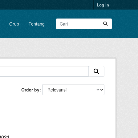
Log in
Grup
Tentang
Order by
2021