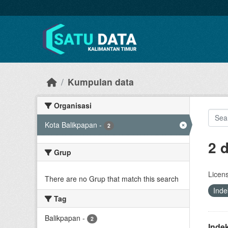
Skip to main content
Kumpulan data
Organisasi
Kota Balikpapan
-
2
2 
Grup
Licen
There are no Grup that match this search
Ind
Tag
Balikpapan
-
2
Inde