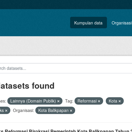
Kumpulan data
Organisasi
datasets found
ses:
Lainnya (Domain Publik)
Tag:
Reformasi
Kota
eks
Organisasi:
Kota Balikpapan
ks Reformasi Birokrasi Pemerintah Kota Balikpapan Tahun 