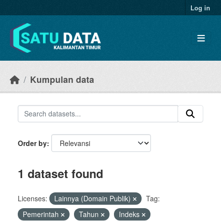
Skip to main content
Log in
Kumpulan data
Order by
1 dataset found
Licenses:
Lainnya (Domain Publik)
Tag:
Pemerintah
Tahun
Indeks