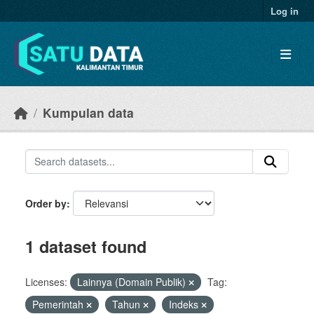
Skip to main content
Log in
Kumpulan data
Order by
1 dataset found
Licenses:
Lainnya (Domain Publik)
Tag:
Pemerintah
Tahun
Indeks