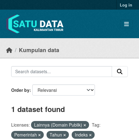
Skip to main content
Log in
Kumpulan data
Order by
1 dataset found
Licenses:
Lainnya (Domain Publik)
Tag:
Pemerintah
Tahun
Indeks