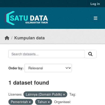
Skip to main content
Log in
Kumpulan data
Order by
1 dataset found
Licenses:
Lainnya (Domain Publik)
Tag:
Pemerintah
Tahun
Organisasi: