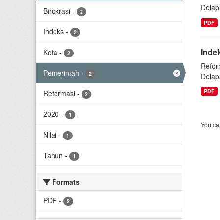
Delap
Birokrasi
-
2
PDF
Indeks
-
2
Inde
Kota
-
2
Refor
Pemerintah
-
2
Delap
PDF
Reformasi
-
2
2020
-
1
You can
Nilai
-
1
Tahun
-
1
Formats
PDF
-
2