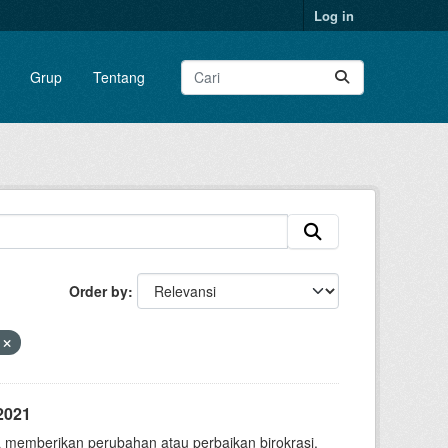
Log in
Grup
Tentang
Order by
n
2021
 memberikan perubahan atau perbaikan birokrasi.