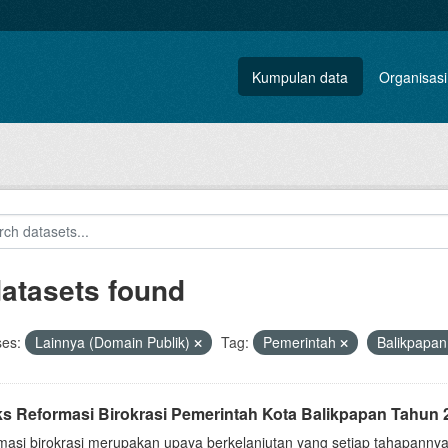
Kumpulan data
Organisasi
datasets found
ses:
Lainnya (Domain Publik)
Tag:
Pemerintah
Balikpapa
ks Reformasi Birokrasi Pemerintah Kota Balikpapan Tahun 
masi birokrasi merupakan upaya berkelanjutan yang setiap tahapannya