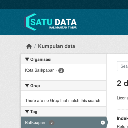
Skip to main content
Kumpulan data
Organisasi
Kota Balikpapan
-
2
2 
Grup
Licen
There are no Grup that match this search
Tag
Inde
Balikpapan
-
2
Refor