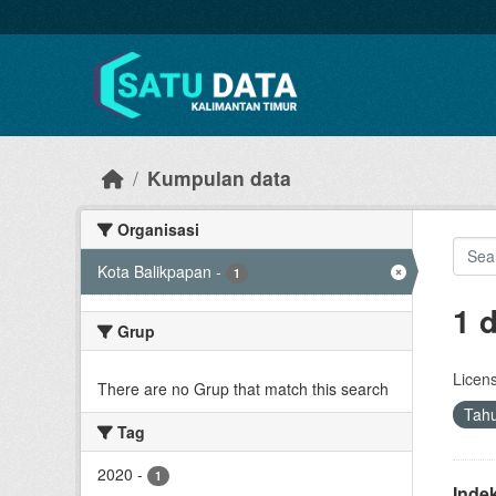
Skip to main content
Kumpulan data
Organisasi
Kota Balikpapan
-
1
1 
Grup
Licen
There are no Grup that match this search
Tah
Tag
2020
-
1
Inde