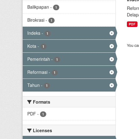
Balikpapan
-
1
Refor
Delap
Birokrasi
-
1
PDF
Indeks
-
1
You can
Kota
-
1
Pemerintah
-
1
Reformasi
-
1
Tahun
-
1
Formats
PDF
-
1
Licenses