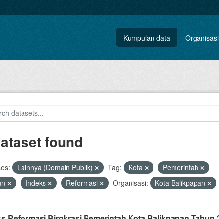
Kumpulan data
Organisasi
dataset found
ses:
Lainnya (Domain Publik)
Tag:
Kota
Pemerintah
un
Indeks
Reformasi
Organisasi:
Kota Balikpapan
ks Reformasi Birokrasi Pemerintah Kota Balikpapan Tahun 