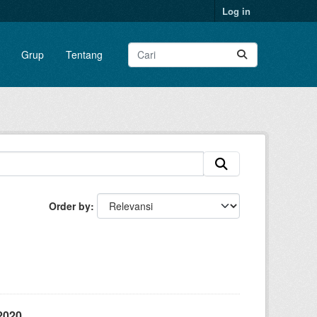
Log in
Grup
Tentang
Order by
2020