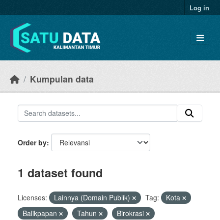
Skip to main content
Log in
Kumpulan data
Order by
1 dataset found
Licenses:
Lainnya (Domain Publik)
Tag:
Kota
Balikpapan
Tahun
Birokrasi