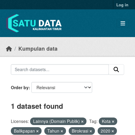
Skip to main content
Log in
Kumpulan data
Order by
1 dataset found
Licenses:
Lainnya (Domain Publik)
Tag:
Kota
Balikpapan
Tahun
Birokrasi
2020