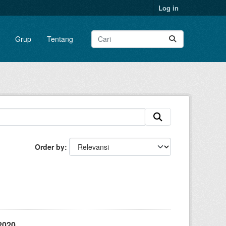
Log in
Grup
Tentang
Order by
2020