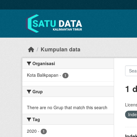
Skip to main content
Kumpulan data
Organisasi
Kota Balikpapan
-
1
1 
Grup
Licen
There are no Grup that match this search
Ind
Tag
2020
-
1
Inde