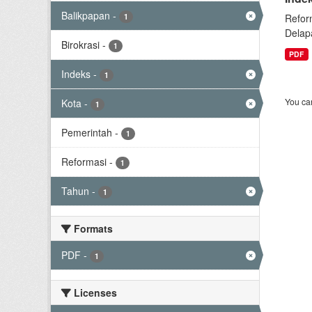
Balikpapan
-
1
Refor
Delap
Birokrasi
-
1
PDF
Indeks
-
1
You can
Kota
-
1
Pemerintah
-
1
Reformasi
-
1
Tahun
-
1
Formats
PDF
-
1
Licenses