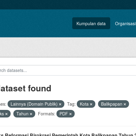
Kumpulan data
Organisasi
dataset found
ses:
Lainnya (Domain Publik)
Tag:
Kota
Balikpapan
eks
Tahun
Formats:
PDF
ks Reformasi Birokrasi Pemerintah Kota Balikpapan Tahun 