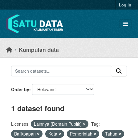
Skip to main content
Log in
Kumpulan data
Order by
1 dataset found
Licenses:
Lainnya (Domain Publik)
Tag:
Balikpapan
Kota
Pemerintah
Tahun