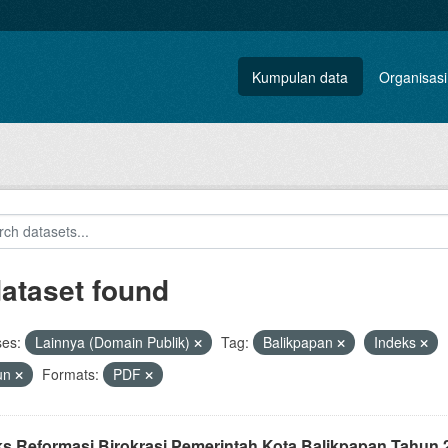
Kumpulan data
Organisasi
dataset found
ses:
Lainnya (Domain Publik)
Tag:
Balikpapan
Indeks
un
Formats:
PDF
ks Reformasi Birokrasi Pemerintah Kota Balikpapan Tahun 