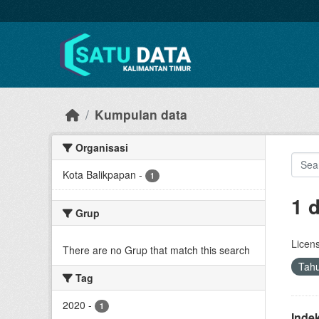
Skip to main content
Kumpulan data
Organisasi
Kota Balikpapan
-
1
1 
Grup
Licen
There are no Grup that match this search
Tah
Tag
2020
-
1
Inde