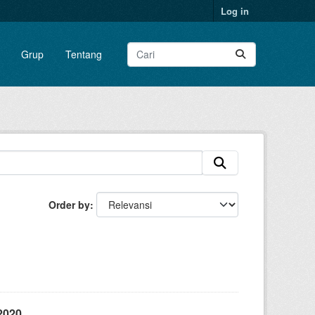
Log in
Grup
Tentang
Order by
2020