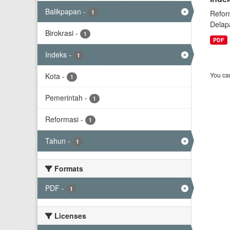
Balikpapan
-
1
Refor
Delap
Birokrasi
-
1
PDF
Indeks
-
1
You can
Kota
-
1
Pemerintah
-
1
Reformasi
-
1
Tahun
-
1
Formats
PDF
-
1
Licenses