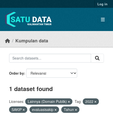
Skip to main content
Log in
Kumpulan data
Order by
1 dataset found
Licenses:
Lainnya (Domain Publik)
Tag:
2022
SAKIP
evaluasisakip
Tahun