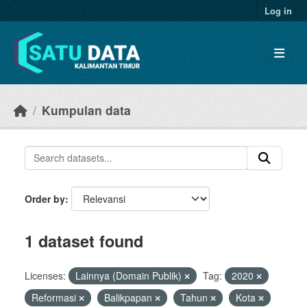
Skip to main content
Log in
Kumpulan data
Order by
1 dataset found
Licenses:
Lainnya (Domain Publik)
Tag:
2020
Reformasi
Balikpapan
Tahun
Kota