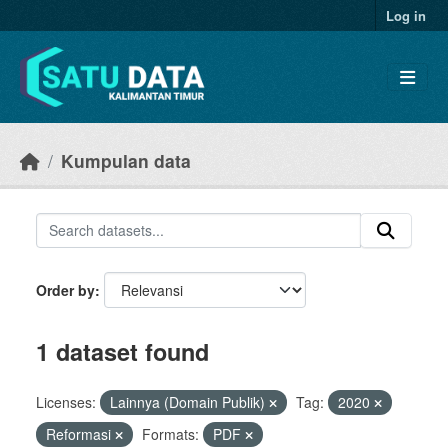
Skip to main content
Log in
Kumpulan data
Order by
1 dataset found
Licenses:
Lainnya (Domain Publik)
Tag:
2020
Reformasi
Formats:
PDF