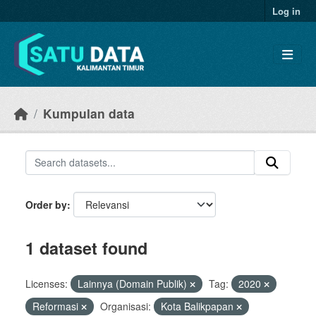
Skip to main content
Log in
Kumpulan data
Order by
1 dataset found
Licenses:
Lainnya (Domain Publik)
Tag:
2020
Reformasi
Organisasi:
Kota Balikpapan